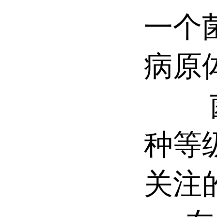
一个
病原
菌种
种等
关注