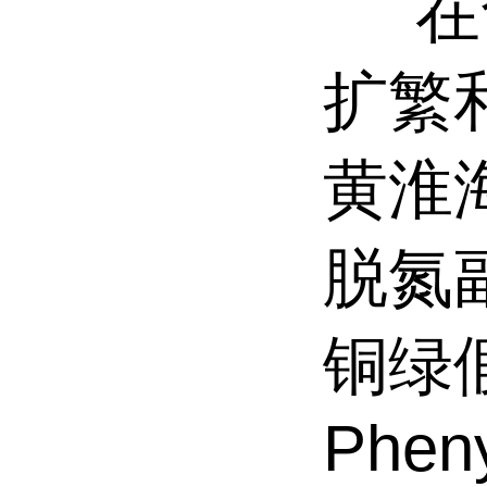
在食
扩繁
黄淮
脱氮
铜绿
Pheny