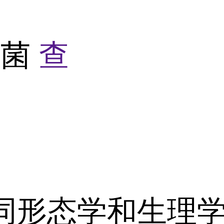
杆菌
查
态学和生理学特