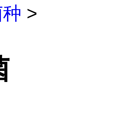
菌种
>
菌