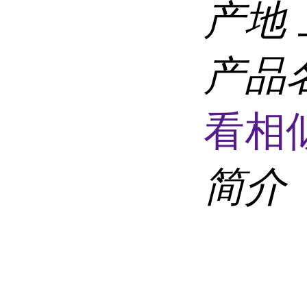
产地
产品
看相
简介
菌种