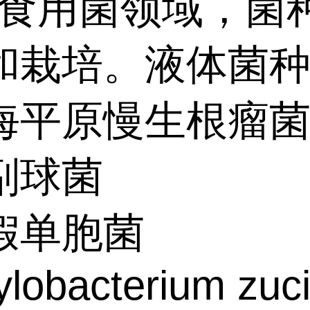
用菌领域，菌种
和栽培。液体菌
海平原慢生根瘤
副球菌
假单胞菌
lobacterium zu