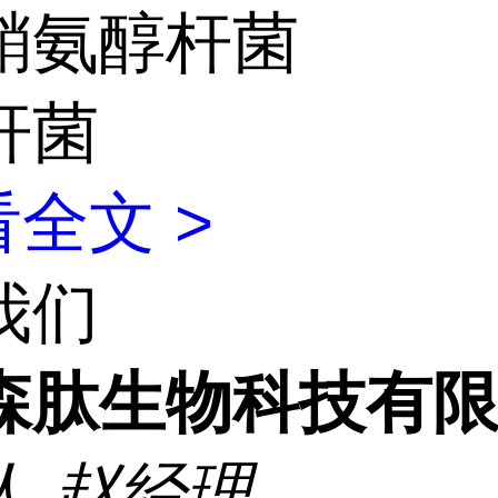
鞘氨醇杆菌
杆菌
全文 >
我们
森肽生物科技有
人
赵经理