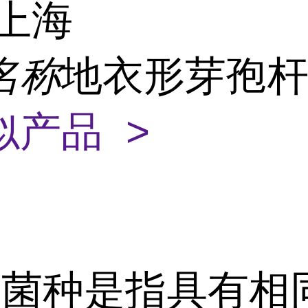
上海
名称
地衣形芽孢
似产品 >
是指具有相同形