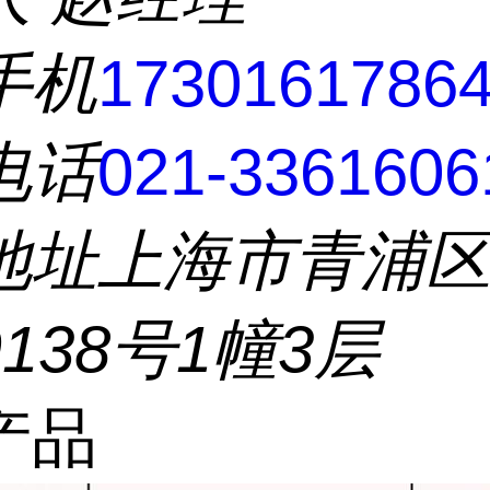
手机
1730161786
电话
021-3361606
地址
上海市青浦
138号1幢3层
产品