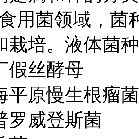
用菌领域，菌种
和栽培。液体菌
丁假丝酵母
海平原慢生根瘤
普罗威登斯菌