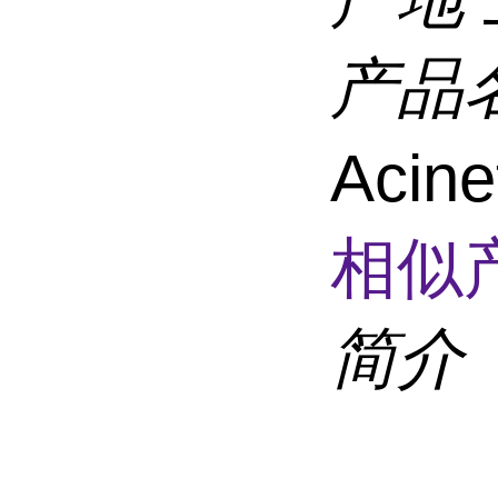
产品
Acine
相似
简介