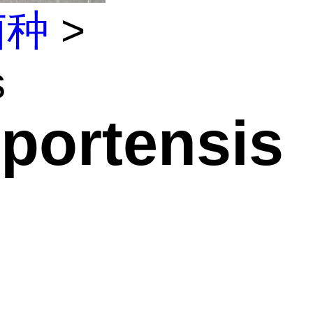
菌种
>
s
portensis