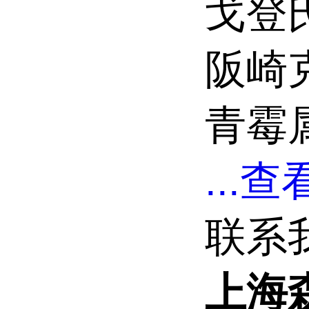
戈登
阪崎
青霉
...
查看
联系
上海