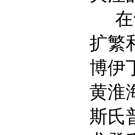
在食
扩繁
博伊
黄淮
斯氏