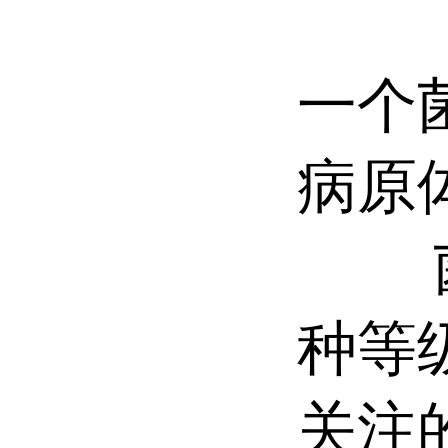
菌种
一个
病原
菌种
种等
关注