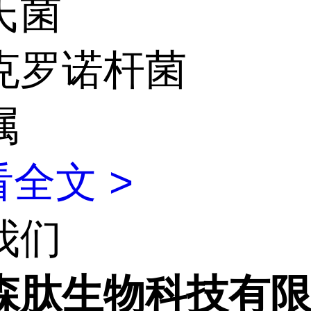
氏菌
克罗诺杆菌
属
全文 >
我们
森肽生物科技有