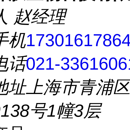
人
赵经理
手机
1730161786
电话
021-3361606
地址
上海市青浦
138号1幢3层