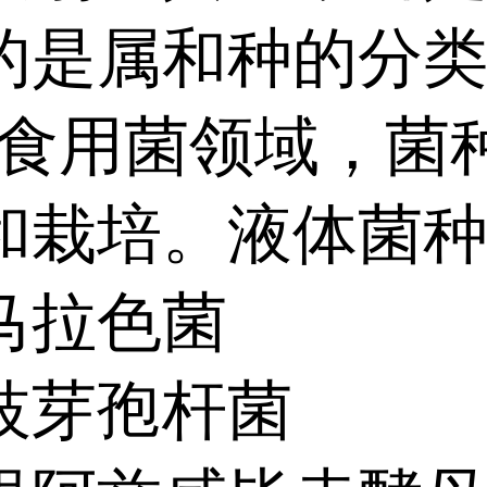
的是属和种的分
用菌领域，菌种
和栽培。液体菌
马拉色菌
枝芽孢杆菌