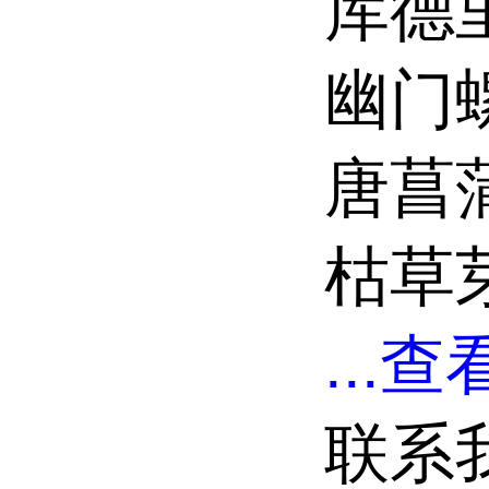
库德
幽门
唐菖
枯草
...
查看
联系