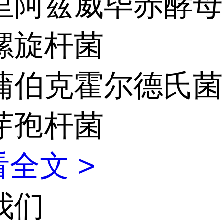
里阿兹威毕赤酵
螺旋杆菌
蒲伯克霍尔德氏
芽孢杆菌
全文 >
我们