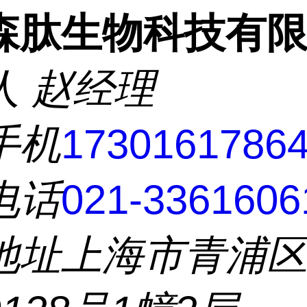
森肽生物科技有
人
赵经理
手机
1730161786
电话
021-3361606
地址
上海市青浦