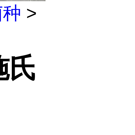
菌种
>
种
施氏