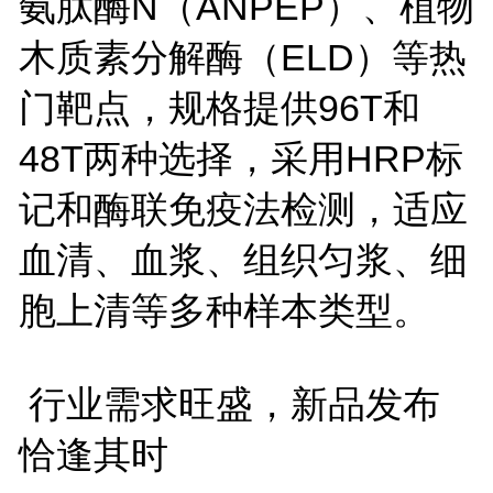
氨肽酶
N
（
ANPEP
）、植物
木质素分解酶（
ELD
）等热
门靶点，规格提供
96T
和
48T
两种选择，采用
HRP
标
记和酶联免疫法检测，适应
血清、血浆、组织匀浆、细
胞上清等多种样本类型。
行业需求旺盛，新品发布
恰逢其时